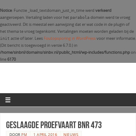
Notice
: Functie _load_textdomain_just_in_time werd
verkeerd
aangeroepen. Vertaling laden voor het
domein werd te vroeg
parabola
geactiveerd. Dit is meestal een aanwijzing dat er wat code in de plugin of
het thema te vroeg tegenkomt. Vertalingen moeten worden geladen bij de
actie of later. Lees
Foutopsporing in WordPress
voor meer informatie.
init
(Dit bericht is toegevoegd in versie 6.7.0.) in
/home/sinbnl/domains/sinbv.nl/public_html/wp-includes/functions.php
on
line
6170
Geslaagde proefvaart bnr 473
DOOR
PM
1 APRIL 2016
NIEUWS