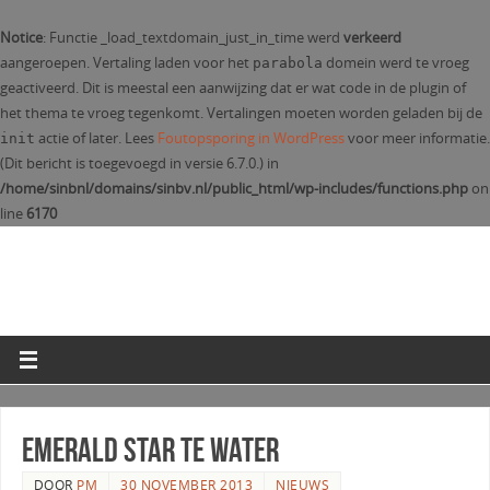
Notice
: Functie _load_textdomain_just_in_time werd
verkeerd
aangeroepen. Vertaling laden voor het
domein werd te vroeg
parabola
geactiveerd. Dit is meestal een aanwijzing dat er wat code in de plugin of
het thema te vroeg tegenkomt. Vertalingen moeten worden geladen bij de
actie of later. Lees
Foutopsporing in WordPress
voor meer informatie.
init
(Dit bericht is toegevoegd in versie 6.7.0.) in
/home/sinbnl/domains/sinbv.nl/public_html/wp-includes/functions.php
on
line
6170
Emerald Star te Water
DOOR
PM
30 NOVEMBER 2013
NIEUWS