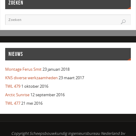
ZOEKEN
NIEUWS
Montage Ferus Smit
23 januari 2018
KNS diverse werkzaamheden
23 maart 2017
TWL 479
1 oktober 2016
Arctic Sunrise
12 september 2016
TWL 477
21 mei 2016
Copyright Scheepsbouwkundig ingenieursbureau Nederland bv