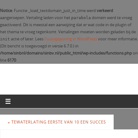
Notice
: Functie _load_textdomain_just_in_time werd
verkeerd
aangeroepen. Vertaling laden voor het
domein werd te vroeg
parabola
geactiveerd. Dit is meestal een aanwijzing dat er wat code in de plugin of
het thema te vroeg tegenkomt. Vertalingen moeten worden geladen bij de
actie of later. Lees
Foutopsporing in WordPress
voor meer informatie.
init
(Dit bericht is toegevoegd in versie 6.7.0.) in
/home/sinbnl/domains/sinbv.nl/public_html/wp-includes/functions.php
on
line
6170
«
TEWATERLATING EERSTE VAN 10 EEN SUCCES